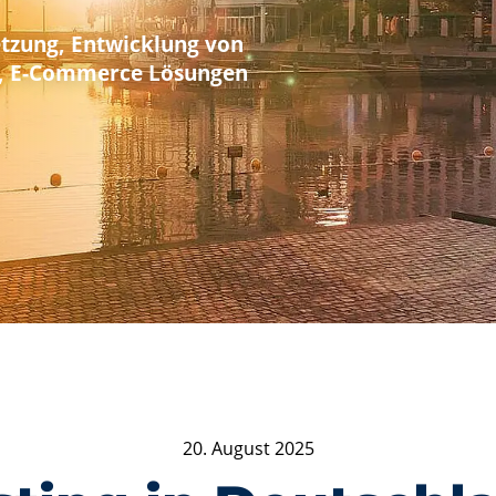
-Agentur in
NAMESERVER PRÜFEN
nd
CHATBOTS
n & Umsetzung, Entwicklung von
ebhosting, E-Commerce Lösungen
20. August 2025