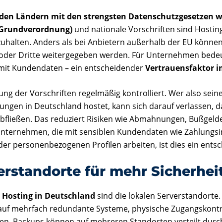
 den Ländern mit den strengsten Datenschutzgesetzen w
Grundverordnung)
und nationale Vorschriften sind Hosting
uhalten. Anders als bei Anbietern außerhalb der EU könne
oder Dritte weitergegeben werden. Für Unternehmen bede
mit Kundendaten – ein entscheidender
Vertrauensfaktor i
ng der Vorschriften regelmäßig kontrolliert. Wer also seine
n in Deutschland hostet, kann sich darauf verlassen, das
abfließen. Das reduziert Risiken wie Abmahnungen, Bußgeld
 Unternehmen, die mit sensiblen Kundendaten wie Zahlungs
er personenbezogenen Profilen arbeiten, ist dies ein ents
erstandorte für mehr Sicherhei
n
Hosting in Deutschland
sind die lokalen Serverstandorte
auf mehrfach redundante Systeme, physische Zugangskontr
en. Backups können auf mehreren Standorten verteilt durc