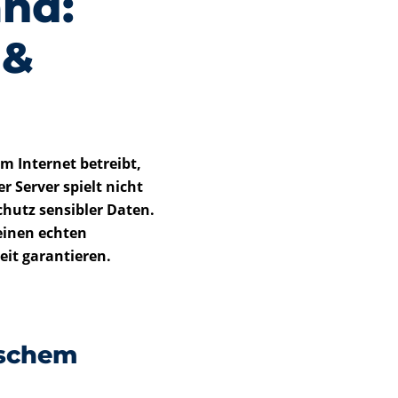
and:
 &
m Internet betreibt,
r Server spielt nicht
chutz sensibler Daten.
 einen echten
eit garantieren.
ischem