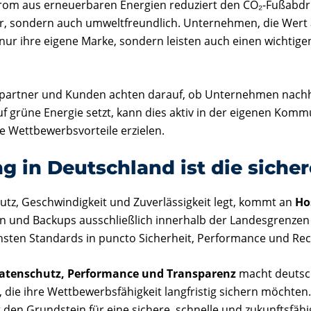
trom aus erneuerbaren Energien reduziert den CO₂-Fußabd
er, sondern auch umweltfreundlich. Unternehmen, die Wert 
 nur ihre eigene Marke, sondern leisten auch einen wichtig
artner und Kunden achten darauf, ob Unternehmen nachha
uf grüne Energie setzt, kann dies aktiv in der eigenen Kom
e Wettbewerbsvorteile erzielen.
ng in Deutschland ist die siche
tz, Geschwindigkeit und Zuverlässigkeit legt, kommt an
Ho
ern und Backups ausschließlich innerhalb der Landesgrenzen 
ten Standards in puncto Sicherheit, Performance und Rech
atenschutz, Performance und Transparenz
macht deutsch
die ihre Wettbewerbsfähigkeit langfristig sichern möchten.
gt den Grundstein für eine sichere, schnelle und zukunftsfähi