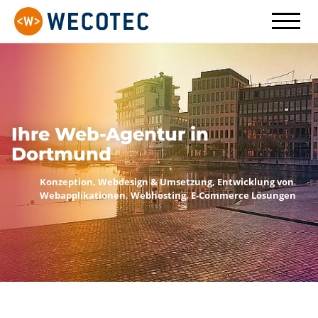
Ihre Web-Agentur in
Konzeption & Design
Dortmund
Design individueller Webseiten, alles modular
Programmierung zugeschnittener Lösungen, S
Konzeption, Webdesign & Umsetzung, Entwick
konforme Pflege
Webapplikationen, Webhosting, E-Commerce 