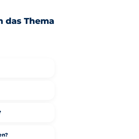
m das Thema
?
en?