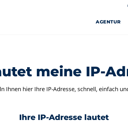
AGENTUR
WEBDESIGN
PROJEKTE
WEBENTWICKLUNG
KUNDEN
autet meine IP-Ad
SEO
ANFRAGEN
TYPO3
ln Ihnen hier Ihre IP-Adresse, schnell, einfach un
TYPO3-UPDATES
E-COMMERCE
Ihre IP-Adresse lautet
HOSTING
DOMAINCHECK